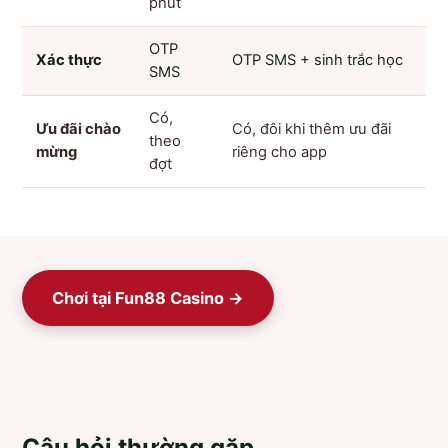
phút
OTP
Xác thực
OTP SMS + sinh trắc học
SMS
Có,
Ưu đãi chào
Có, đôi khi thêm ưu đãi
theo
mừng
riêng cho app
đợt
Chơi tại Fun88 Casino →
Câu hỏi thường gặp